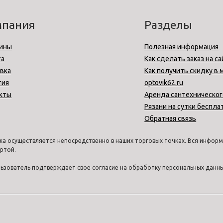
мпания
Разделы
ины
Полезная информация
та
Как сделать заказ на са
вка
Как получить скидку в 
тия
optovik62.ru
кты
Аренда сантехническог
Рязани на сутки беспла
Обратная связь
а осуществляется непосредственно в наших торговых точках. Вся информа
ртой.
ользователь подтверждает свое согласие на обработку персональных дан