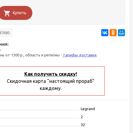
Купить
47680
ния:
я
ань от 1300 р., область и регионы -
тарифы доставки
Как получить скидку!
Скидочная карта "настоящий прораб"
каждому.
Legrand
2
32