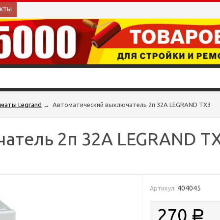
кты
маты Legrand
→
Автоматический выключатель 2п 32А LEGRAND ТХ3
атель 2п 32А LEGRAND Т
404045
Артикул:
270
Р