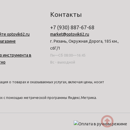
Контакты
+7 (930) 887-67-68
йте optovik62.ru
market@optovik62.ru
магазине
г. Рязань, Окружная Дорога, 185 км.,
с6Г/1
о инструмента в
Пн—Сб 08:00—16:45
тно
Вс - выходной
ция о товарах и оказываемых услугах, включая цены, носит
ных с помощью метрической программы Яндекс.Метрика.