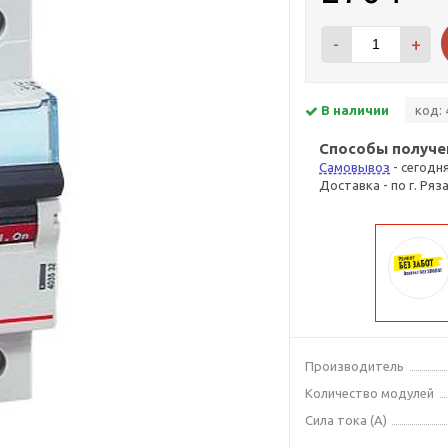
-
+
В наличии
код: 
Способы получе
Самовывоз
- сегодн
Доставка - по г. Ряз
Производитель
Количество модулей
Сила тока (А)