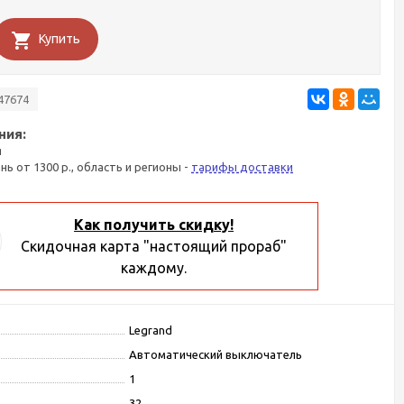
Купить
47674
ния:
я
ань от 1300 р., область и регионы -
тарифы доставки
Как получить скидку!
Скидочная карта "настоящий прораб"
каждому.
Legrand
Автоматический выключатель
1
32