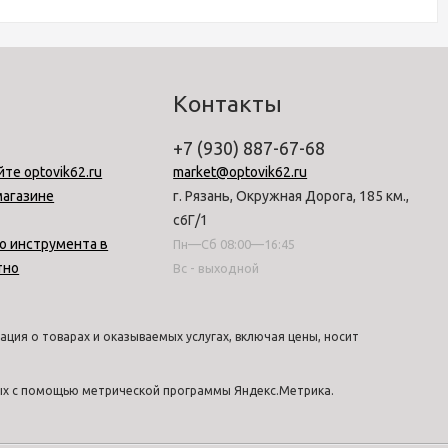
Контакты
+7 (930) 887-67-68
йте optovik62.ru
market@optovik62.ru
магазине
г. Рязань, Окружная Дорога, 185 км.,
с6Г/1
о инструмента в
Пн—Сб 08:00—16:45
тно
Вс - выходной
ция о товарах и оказываемых услугах, включая цены, носит
ных с помощью метрической программы Яндекс.Метрика.