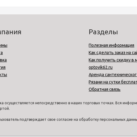
мпания
Разделы
ины
Полезная информация
та
Как сделать заказ на са
вка
Как получить скидку в 
тия
optovik62.ru
кты
Аренда сантехническог
Рязани на сутки беспла
Обратная связь
а осуществляется непосредственно в наших торговых точках. Вся информа
ртой.
ользователь подтверждает свое согласие на обработку персональных дан