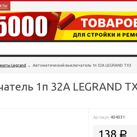
кты
маты Legrand
→
Автоматический выключатель 1п 32А LEGRAND ТХ3
атель 1п 32А LEGRAND Т
404031
Артикул:
138
Р