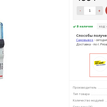
-
+
В наличии
код: 
Способы получе
Самовывоз
- сегодн
Доставка - по г. Ряз
Производитель
Тип товара
Количество модулей
Сила тока (А)