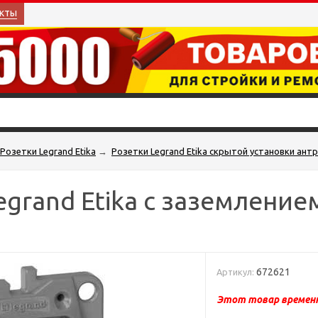
кты
Розетки Legrand Etika
→
Розетки Legrand Etika скрытой установки ант
egrand Etika с заземление
672621
Артикул:
Этот товар временн