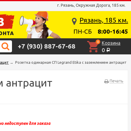
г. Рязань, Окружная Дорога, 185 км.
Рязань, 185 км.
ПН-СБ
8:00-16:45
0
Корзина
+7 (930) 887-67-68
0
Р
рацит
→
Розетка одинарная СП Legrand Etika с заземлением антрацит
м антрацит
Печать
о недоступен для заказа