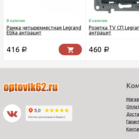
В наличии
В наличии
Рамка четырехместная Legrand
Розетка TV СП Legran
Etika антрацит
антрацит
416
460
Р
Р
Ко
Магаз
Опла
Доста
Гаран
Конта