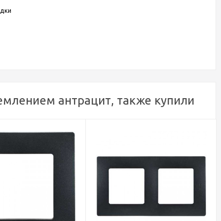
одки
землением антрацит, также купили