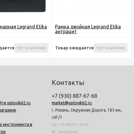
нарная Legrand Etika
Рамка двойная Legrand Etika
антрацит
дается
Нет в наличии
Товар ожидается
Нет в наличии
Контакты
+7 (930) 887-67-68
йте optovik62.ru
market@optovik62.ru
магазине
г. Рязань, Окружная Дорога, 185 км.,
с6Г/1
о инструмента в
Пн—Сб 08:00—16:45
тно
Вс - выходной