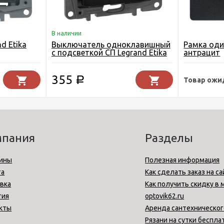
В наличии
d Etika
Выключатель одноклавишный
Рамка оди
с подсветкой СП Legrand Etika
антрацит
антрацит
355
Р
Товар ожи
мпания
Разделы
ины
Полезная информация
та
Как сделать заказ на са
вка
Как получить скидку в 
тия
optovik62.ru
кты
Аренда сантехническог
Рязани на сутки беспла