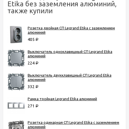
Etika без заземления алюминий,
также купили
Розетка двойная СП Legrand Etika с заземлением
алюминий
405
Р
Выключатель одноклавишный СП Legrand Etika
алюминий
224
Р
Выключатель двухклавишный СП Legrand Etika
алюминий
332
Р
Рамка тройная Legrand Etika алюминий
271
Р
Розетка одинарная СП Legrand Etika с заземлением
алюминий