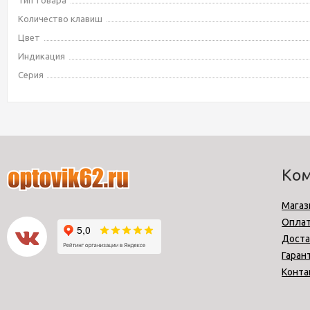
Тип товара
Количество клавиш
Цвет
Индикация
Серия
Ко
Магаз
Опла
Доста
Гаран
Конта