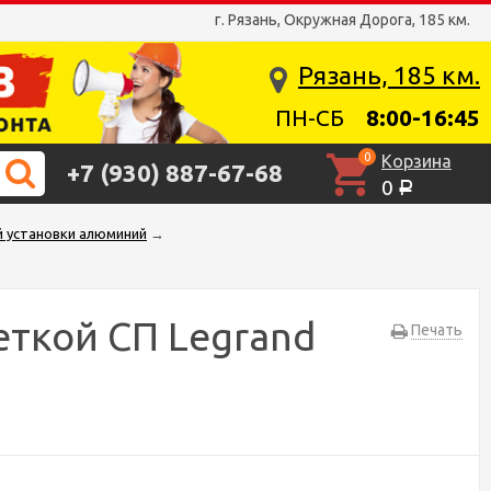
г. Рязань, Окружная Дорога, 185 км.
Рязань, 185 км.
ПН-СБ
8:00-16:45
0
Корзина
+7 (930) 887-67-68
0
Р
й установки алюминий
→
ткой СП Legrand
Печать