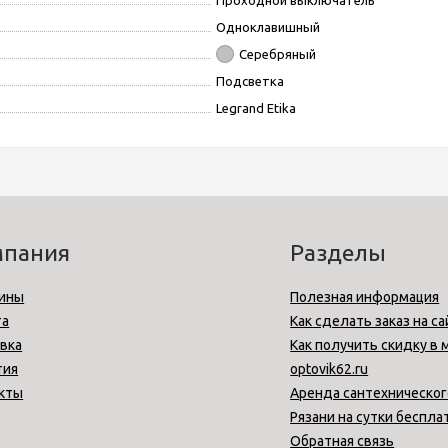
Проходной выключатель
Одноклавишный
Серебряный
Подсветка
Legrand Etika
мпания
Разделы
ины
Полезная информация
та
Как сделать заказ на са
вка
Как получить скидку в 
тия
optovik62.ru
кты
Аренда сантехническог
Рязани на сутки беспла
Обратная связь