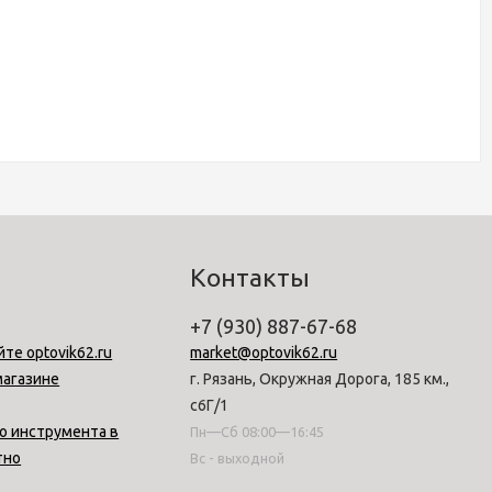
Контакты
+7 (930) 887-67-68
йте optovik62.ru
market@optovik62.ru
магазине
г. Рязань, Окружная Дорога, 185 км.,
с6Г/1
о инструмента в
Пн—Сб 08:00—16:45
тно
Вс - выходной