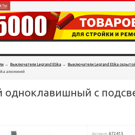
кты
ли
→
Выключатели Legrand Etika
→
Выключатели Legrand Etika скрыто
ika алюминий
 одноклавишный с подсве
672415
Артикул: