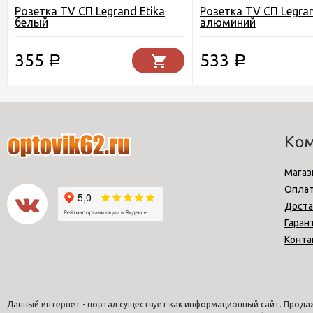
Розетка TV СП Legrand Etika
Розетка TV СП Legran
белый
алюминий
355
533
Р
Р
Ко
Магаз
Опла
Доста
Гаран
Конта
Данный интернет - портал существует как информационный сайт. Продаж