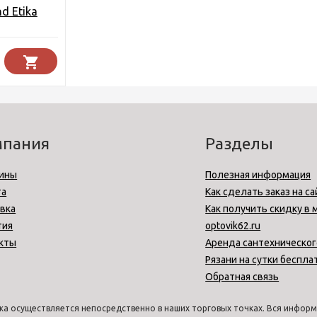
d Etika
мпания
Разделы
ины
Полезная информация
та
Как сделать заказ на са
вка
Как получить скидку в 
тия
optovik62.ru
кты
Аренда сантехническог
Рязани на сутки беспла
Обратная связь
а осуществляется непосредственно в наших торговых точках. Вся информа