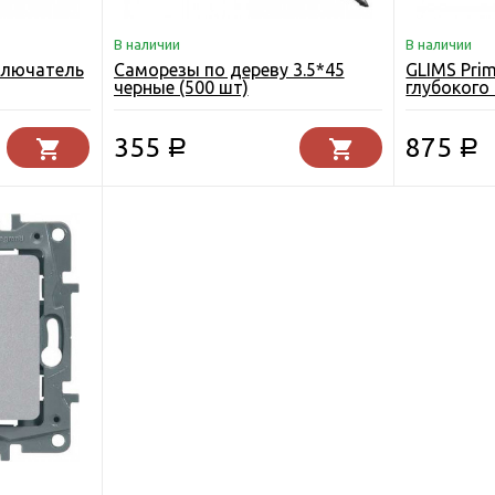
В наличии
В наличии
ключатель
Саморезы по дереву 3.5*45
GLIMS Pri
черные (500 шт)
глубокого
355
875
Р
Р