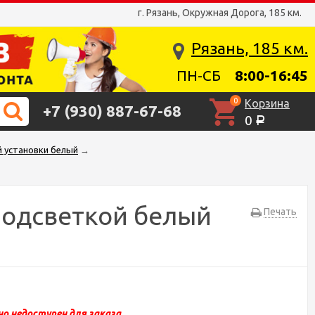
г. Рязань, Окружная Дорога, 185 км.
Рязань, 185 км.
ПН-СБ
8:00-16:45
0
Корзина
+7 (930) 887-67-68
0
Р
й установки белый
→
подсветкой белый
Печать
о недоступен для заказа