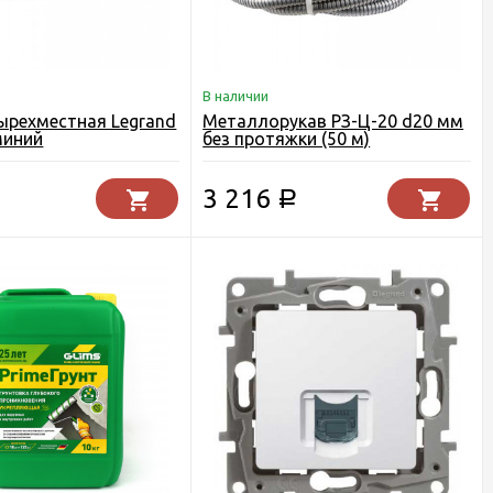
В наличии
ырехместная Legrand
Металлорукав РЗ-Ц-20 d20 мм
миний
без протяжки (50 м)
3 216
Р