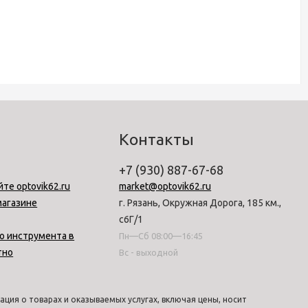
Контакты
+7 (930) 887-67-68
йте optovik62.ru
market@optovik62.ru
магазине
г. Рязань, Окружная Дорога, 185 км.,
с6Г/1
о инструмента в
Пн—Сб 08:00—16:45
тно
Вс - выходной
ция о товарах и оказываемых услугах, включая цены, носит