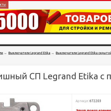
кты
ли
→
Выключатели Legrand Etika
→
Выключатели Legrand Etika скрыто
шный СП Legrand Etika с 
672203
Артикул:
Этот товар временн