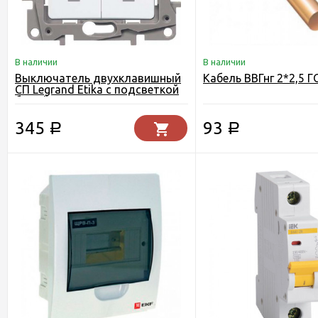
В наличии
В наличии
Выключатель двухклавишный
Кабель ВВГнг 2*2,5 
СП Legrand Etika с подсветкой
белый
345
93
Р
Р