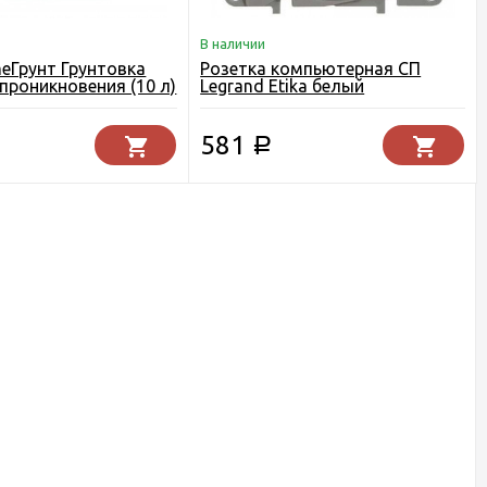
В наличии
meГрунт Грунтовка
Розетка компьютерная СП
 проникновения (10 л)
Legrand Etika белый
581
Р