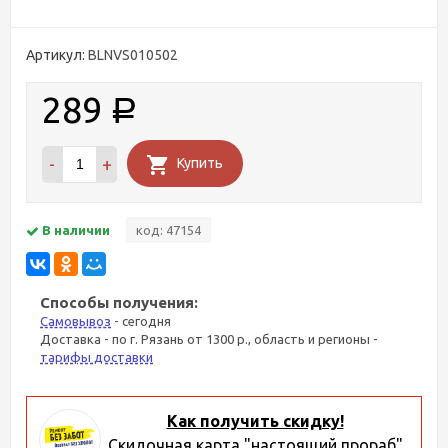
Артикул:
BLNVS010502
289
Р
-
+
Купить
В наличии
код: 47154
Способы получения:
Самовывоз
- сегодня
Доставка - по г. Рязань от 1300 р., область и регионы -
тарифы доставки
Как получить скидку!
Скидочная карта "настоящий прораб"