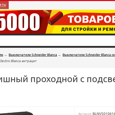
кты
ли
→
Выключатели Schneider Blanca
→
Выключатели Schneider Blanca 
ectric Blanca антрацит
шный проходной с подсве
BLNVS01061
Артикул: