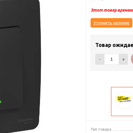
Этот товар временн
Уточнить наличие
Товар ожида
-
+
Тип товара