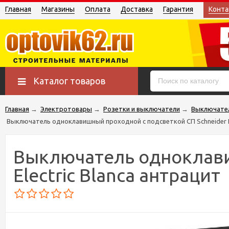
Главная
Магазины
Оплата
Доставка
Гарантия
Конта
Каталог товаров
Главная
→
Электротовары
→
Розетки и выключатели
→
Выключате
Выключатель одноклавишный проходной с подсветкой СП Schneider El
Выключатель одноклави
Electric Blanca антрацит