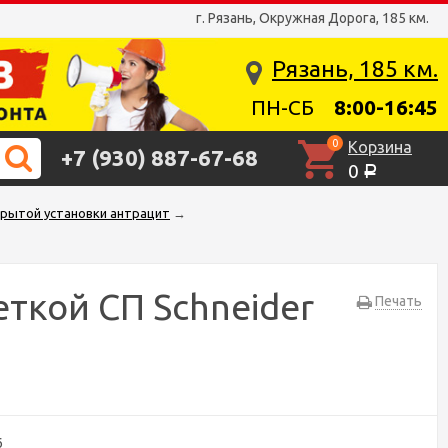
г. Рязань, Окружная Дорога, 185 км.
Рязань, 185 км.
ПН-СБ
8:00-16:45
0
Корзина
+7 (930) 887-67-68
0
Р
скрытой установки антрацит
→
ткой СП Schneider
Печать
6