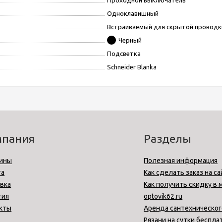
Проходной выключатель
Одноклавишный
Встраиваемый для скрытой проводк
Черный
Подсветка
Schneider Blanka
мпания
Разделы
ины
Полезная информация
та
Как сделать заказ на са
вка
Как получить скидку в 
тия
optovik62.ru
кты
Аренда сантехническог
Рязани на сутки беспла