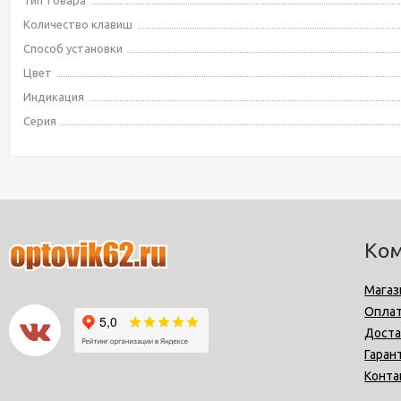
Тип товара
Количество клавиш
Способ установки
Цвет
Индикация
Серия
Ко
Магаз
Опла
Доста
Гаран
Конта