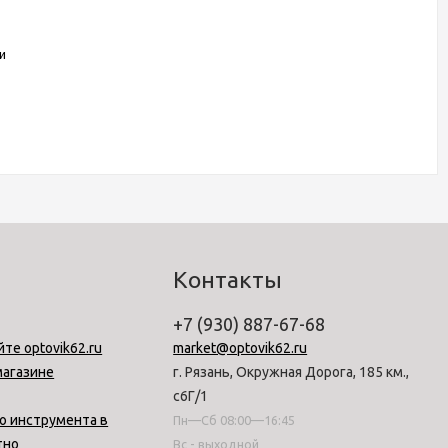
и
Контакты
+7 (930) 887-67-68
йте optovik62.ru
market@optovik62.ru
магазине
г. Рязань, Окружная Дорога, 185 км.,
с6Г/1
о инструмента в
Пн—Сб 08:00—16:45
тно
Вс - выходной