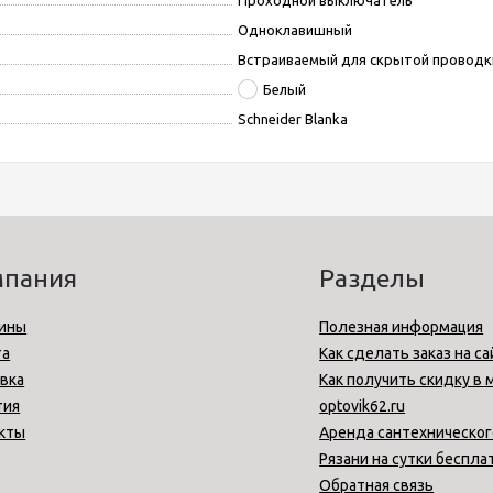
Проходной выключатель
Одноклавишный
Встраиваемый для скрытой проводк
Белый
Schneider Blanka
мпания
Разделы
ины
Полезная информация
та
Как сделать заказ на са
вка
Как получить скидку в 
тия
optovik62.ru
кты
Аренда сантехническог
Рязани на сутки беспла
Обратная связь