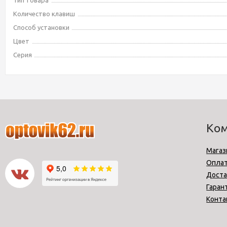
Тип товара
Количество клавиш
Способ установки
Цвет
Серия
Ко
Магаз
Опла
Доста
Гаран
Конта