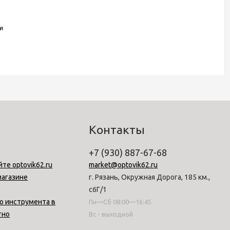
и
Контакты
+7 (930) 887-67-68
йте optovik62.ru
market@optovik62.ru
магазине
г. Рязань, Окружная Дорога, 185 км.,
с6Г/1
о инструмента в
Пн—Сб 08:00—16:45
тно
Вс - выходной