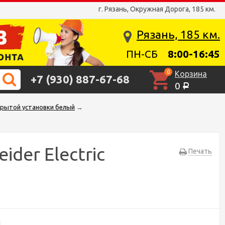
г. Рязань, Окружная Дорога, 185 км.
Рязань, 185 км.
ПН-СБ
8:00-16:45
0
Корзина
+7 (930) 887-67-68
0
Р
крытой установки белый
→
der Electric
Печать
1