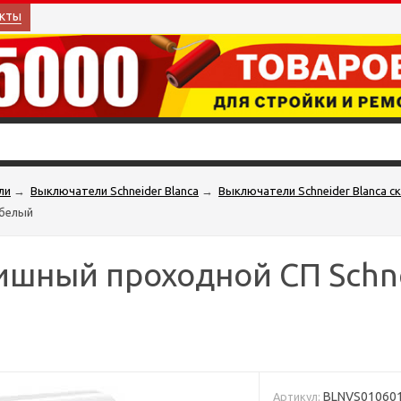
кты
ли
→
Выключатели Schneider Blanca
→
Выключатели Schneider Blanca с
 белый
ный проходной СП Schnei
BLNVS01060
Артикул: