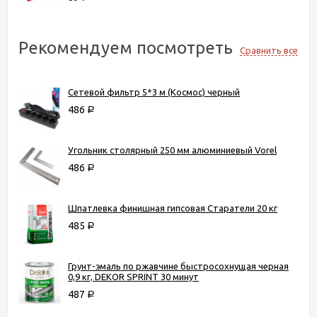
Рекомендуем посмотреть
Сравнить все
Сетевой фильтр 5*3 м (Космос) черный
486
Р
Угольник столярный 250 мм алюминиевый Vorel
486
Р
Шпатлевка финишная гипсовая Старатели 20 кг
485
Р
Грунт-эмаль по ржавчине быстросохнущая черная
0,9 кг, DEKOR SPRINT 30 минут
487
Р