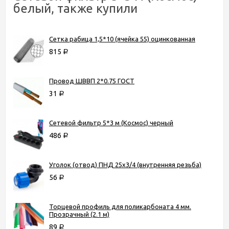
белый, также купили
Сетка рабица 1,5*10 (ячейка 55) оцинкованная
815
Р
Провод ШВВП 2*0.75 ГОСТ
31
Р
Сетевой фильтр 5*3 м (Космос) черный
486
Р
Уголок (отвод) ПНД 25х3/4 (внутренняя резьба)
56
Р
Торцевой профиль для поликарбоната 4 мм.
Прозрачный (2.1 м)
89
Р