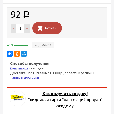
92
Р
-
+
Купить
В наличии
код: 46482
Способы получения:
Самовывоз
- сегодня
Доставка - по г. Рязань от 1300 р., область и регионы -
тарифы доставки
Как получить скидку!
Скидочная карта "настоящий прораб"
каждому.