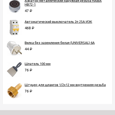
Аэратор металлический наружная резьба HAIBA
HB72-1
47
Р
Автоматический выключатель 2п 25А ИЭК
468
Р
Вилка без заземления белая (UNIVERSAL) 6А
44
Р
Шпатель 100 мм
76
Р
Штуцер для шлангов 1/2х12 мм внутренняя резьба
76
Р