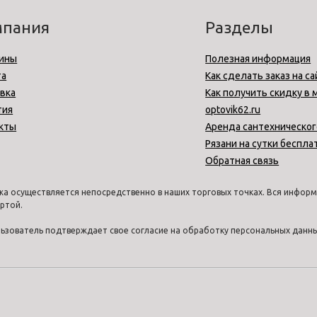
мпания
Разделы
ины
Полезная информация
та
Как сделать заказ на са
вка
Как получить скидку в 
тия
optovik62.ru
кты
Аренда сантехническог
Рязани на сутки беспла
Обратная связь
а осуществляется непосредственно в наших торговых точках. Вся информа
ртой.
ользователь подтверждает свое согласие на обработку персональных дан