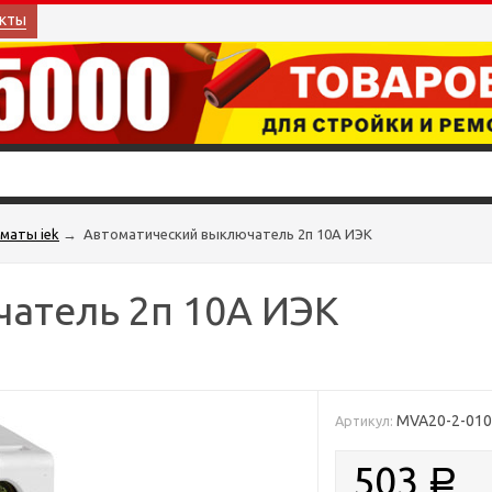
кты
маты iek
→
Автоматический выключатель 2п 10А ИЭК
атель 2п 10А ИЭК
MVA20-2-010
Артикул:
503
Р