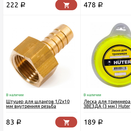
222
478
Р
Р
В наличии
В наличии
Штуцер для шлангов 1/2х10
Леска для триммера
мм внутренняя резьба
ЗВЕЗДА (3 мм.) Huter
83
189
Р
Р