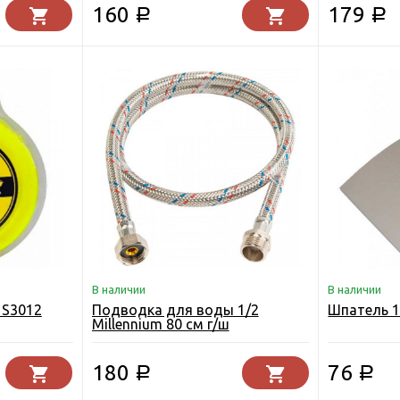
160
179
Р
Р
В наличии
В наличии
 S3012
Подводка для воды 1/2
Шпатель 
Millennium 80 см г/ш
180
76
Р
Р