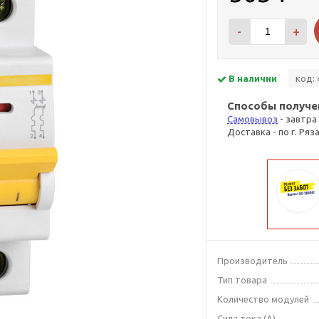
-
+
В наличии
код: 
Способы получе
Самовывоз
- завтра
Доставка - по г. Ряз
Производитель
Тип товара
Количество модулей
Сила тока (А)