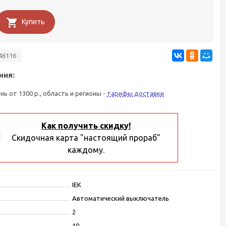
Купить
46116
ния:
ань от 1300 р., область и регионы -
тарифы доставки
Как получить скидку!
Скидочная карта "настоящий прораб"
каждому.
IEK
Автоматический выключатель
2
10