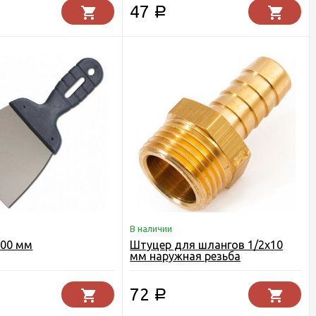
47
Р
В наличии
100 мм
Штуцер для шлангов 1/2х10
мм наружная резьба
72
Р