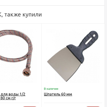
, также купили
В наличии
для воды 1/2
Шпатель 60 мм
 80 см г/г