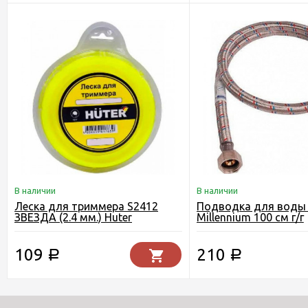
В наличии
В наличии
Леска для триммера S2412
Подводка для воды 
ЗВЕЗДА (2.4 мм.) Huter
Millennium 100 см г/г
109
210
Р
Р