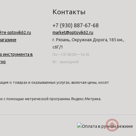
Контакты
+7 (930) 887-67-68
йте optovik62.ru
market@optovik62.ru
магазине
г. Рязань, Окружная Дорога, 185 км.,
с6Г/1
о инструмента в
Пн—Сб 08:00—16:45
тно
Вс - выходной
ция о товарах и оказываемых услугах, включая цены, носит
ных с помощью метрической программы Яндекс.Метрика.