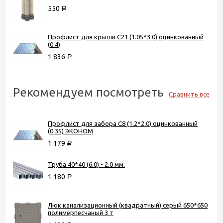
550
Р
Профлист для крыши С21 (1.05*3.0) оцинкованный
(0.4)
1 836
Р
Рекомендуем посмотреть
Сравнить все
Профлист для забора С8 (1.2*2.0) оцинкованный
(0.35) ЭКОНОМ
1 179
Р
Труба 40*40 (6.0) - 2.0 мм.
1 180
Р
Люк канализационный (квадратный) серый 650*650
полимерпесчаный 3 т