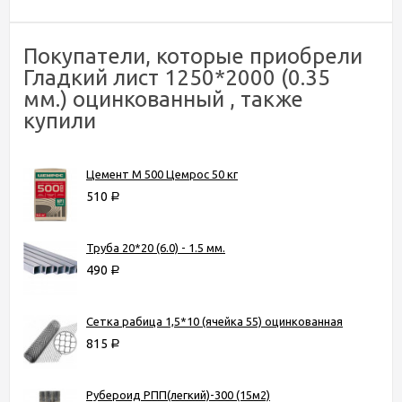
Покупатели, которые приобрели
Гладкий лист 1250*2000 (0.35
мм.) оцинкованный , также
купили
Цемент М 500 Цемрос 50 кг
510
Р
Труба 20*20 (6.0) - 1.5 мм.
490
Р
Сетка рабица 1,5*10 (ячейка 55) оцинкованная
815
Р
Рубероид РПП(легкий)-300 (15м2)