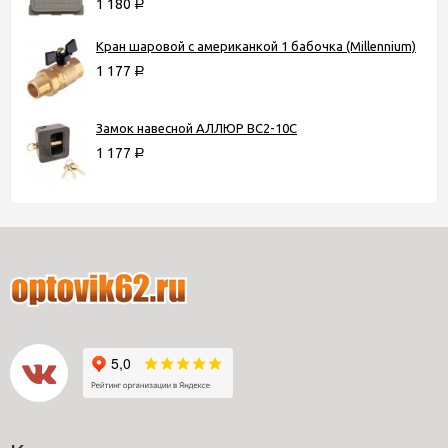
1 180
Р
Кран шаровой с американкой 1 бабочка (Millennium)
1 177
Р
Замок навесной АЛЛЮР ВС2-10С
1 177
Р