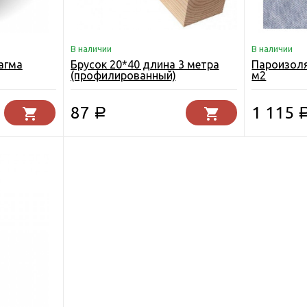
В наличии
В наличии
агма
Брусок 20*40 длина 3 метра
Пароизоля
(профилированный)
м2
87
1 115
Р