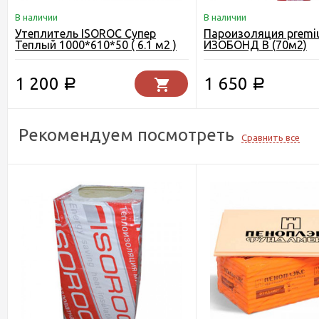
В наличии
В наличии
Утеплитель ISOROC Супер
Пароизоляция prem
Теплый 1000*610*50 ( 6.1 м2 )
ИЗОБОНД В (70м2)
1 200
1 650
Р
Р
Рекомендуем посмотреть
Сравнить все