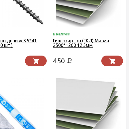
В наличии
по дереву 3.5*41
Гипсокартон (ГКЛ) Магма
0 шт.)
2500*1200 12.5мм
влагостойкий
450
Р