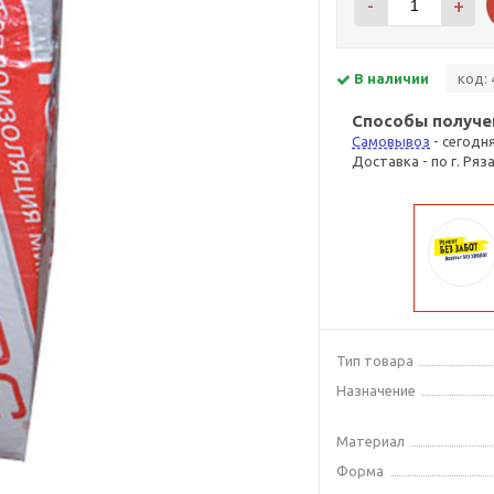
-
+
В наличии
код: 
Способы получе
Самовывоз
- сегодн
Доставка - по г. Ряз
Тип товара
Назначение
Материал
Форма