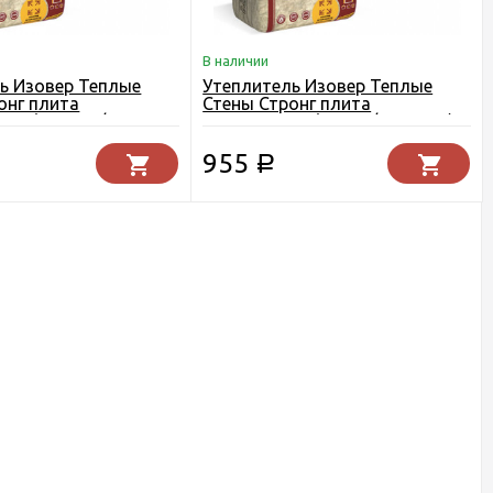
В наличии
ь Изовер Теплые
Утеплитель Изовер Теплые
онг плита
Стены Стронг плита
00 (3,05 м2/0,305
50х610х1000 (6,1 м2/0,305 м3)
955
Р