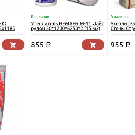
В наличии
В наличии
ЕКС
Утеплитель НЕМАН+ М-11 Лайт
Утеплител
5х1185
рулон 50*1200*6250*2 (15 м2)
Стены Стр
100х610х10
м3)
855
955
Р
Р