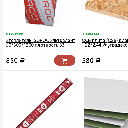
В наличии
В наличии
Утеплитель ISOROC Ультралайт
ОСБ плита (OSB) вла
50*600*1200 плотность 33
1.22*2.44 Ультрадеко
(5.76 м2)
(Кроношпан) Егорьев
850
580
Р
Р