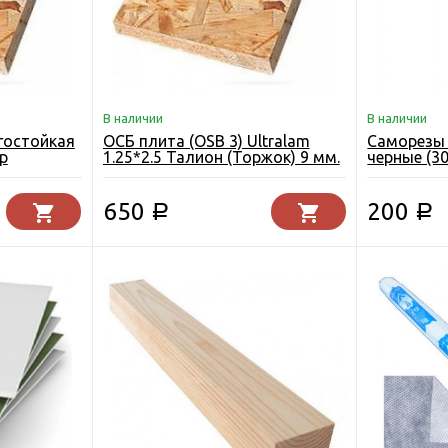
В наличии
В наличии
гостойкая
ОСБ плита (OSB 3) Ultralam
Саморезы 
р
1.25*2.5 Талион (Торжок) 9 мм.
черные (30
ск 9 мм.
650
200
Р
Р