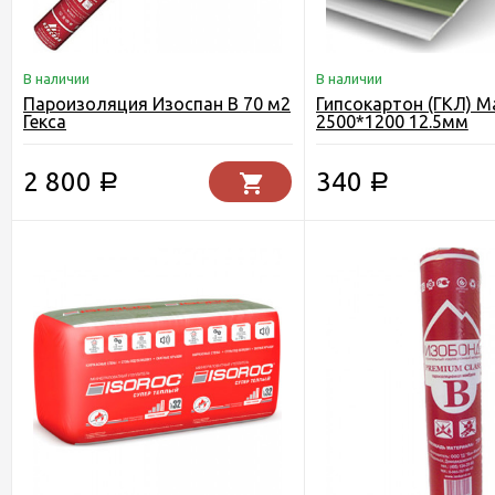
В наличии
В наличии
Пароизоляция Изоспан B 70 м2
Гипсокартон (ГКЛ) М
Гекса
2500*1200 12.5мм
2 800
340
Р
Р