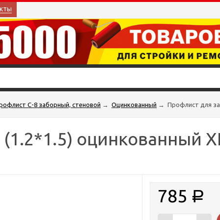
кты
рофлист С-8 заборный, стеновой
→
Оцинкованный
→
Профлист для за
 (1.2*1.5) оцинкованный 
785
Р