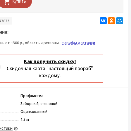
Купить
43873
ния:
ань от 1300 р., область и регионы -
тарифы доставки
Как получить скидку!
Скидочная карта "настоящий прораб"
каждому.
Профнастил
Заборный, стеновой
Оцинкованный
1.5 м
истики