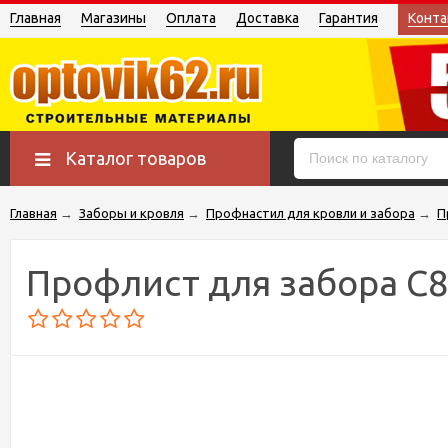
Главная
Магазины
Оплата
Доставка
Гарантия
Конта
Каталог товаров
Главная
→
Заборы и кровля
→
Профнастил для кровли и забора
→
П
Профлист для забора С8