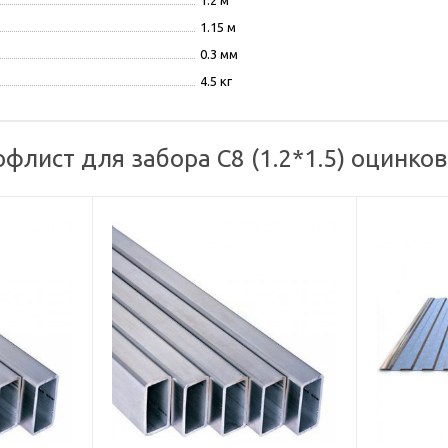
1.2 м
1.15 м
0.3 мм
4.5 кг
флист для забора С8 (1.2*1.5) оцинк