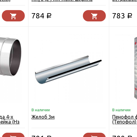
захвата) двухкомпонентная
пластиков
рукоятка
784
783
Р
Р
В наличии
В наличии
а 4-х
Желоб 3м
Пенофол 
вейка (Нз
(Тепофол) 