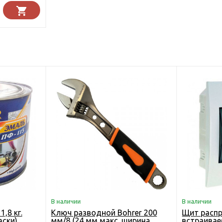
В наличии
В наличии
,8 кг.
Ключ разводной Bohrer 200
Щит расп
аски)
мм/8 (24 мм макс. ширина
встраивае