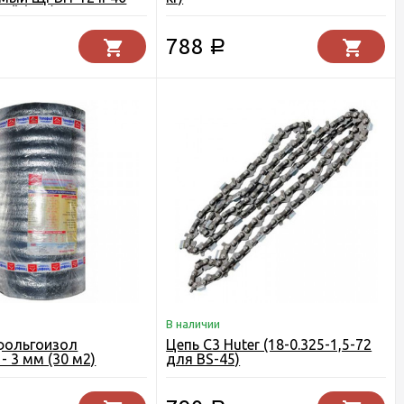
ый (EKF)
788
Р
В наличии
фольгоизол
Цепь C3 Huter (18-0.325-1,5-72
- 3 мм (30 м2)
для BS-45)