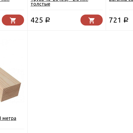
толстые
425
721
Р
Р
3 метра