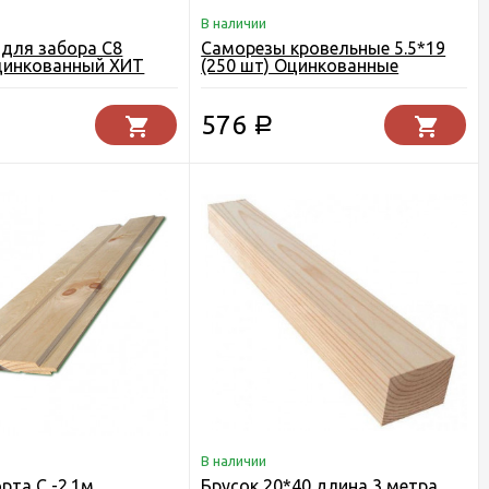
В наличии
для забора С8
Саморезы кровельные 5.5*19
 оцинкованный ХИТ
(250 шт) Оцинкованные
576
Р
В наличии
рта С -2.1м
Брусок 20*40 длина 3 метра