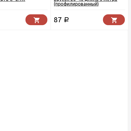
(профилированный)
87
Р