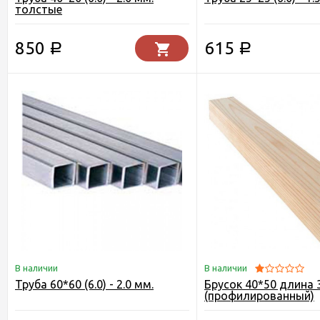
толстые
850
615
Р
Р
В наличии
В наличии
Труба 60*60 (6.0) - 2.0 мм.
Брусок 40*50 длина 
(профилированный)