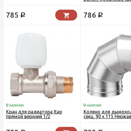
785
786
Р
Р
В наличии
В наличии
Кран для радиатора Itap
Колено для дымоход
прямой верхний 1/2
секц. 90 х 115 Нержа
0.80)