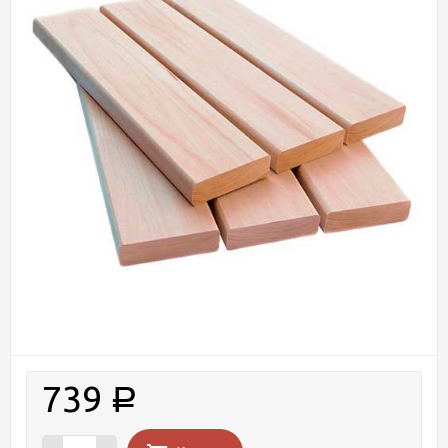
739
Р