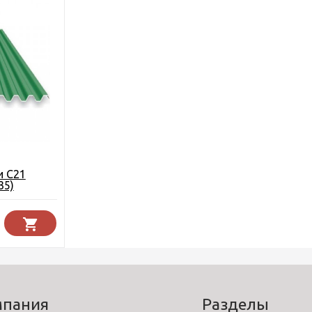
и С21
35)
мпания
Разделы