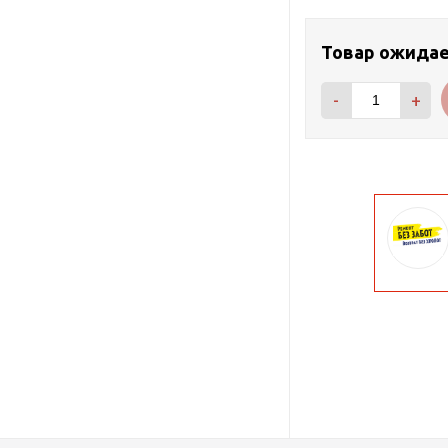
Товар ожида
-
+