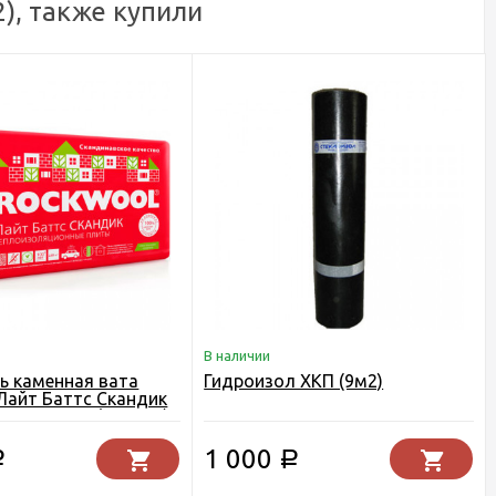
), также купили
В наличии
ь каменная вата
Гидроизол ХКП (9м2)
Лайт Баттс Скандик
0 мм 12 шт (5,76 м2)
1 000
Р
Р