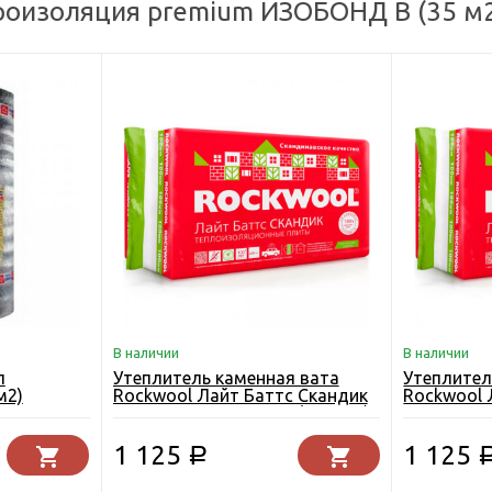
роизоляция premium ИЗОБОНД В (35 м2
В наличии
В наличии
л
Утеплитель каменная вата
Утеплител
м2)
Rockwool Лайт Баттс Скандик
Rockwool 
800х600х100 мм 6 шт (2,88 м2)
800х600х5
1 125
1 125
Р