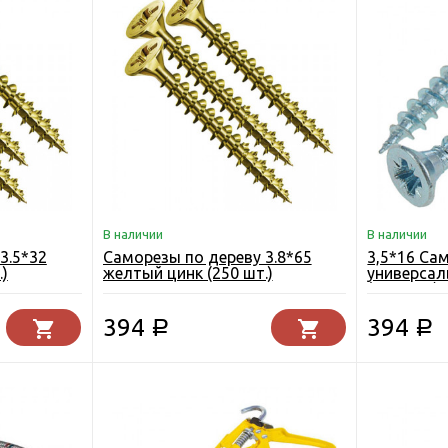
В наличии
В наличии
3.5*32
Саморезы по дереву 3.8*65
3,5*16 Са
)
желтый цинк (250 шт.)
универсал
(1000 шт)
394
394
Р
Р