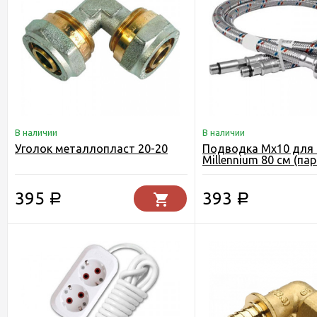
В наличии
В наличии
Уголок металлопласт 20-20
Подводка Мх10 для 
Millennium 80 см (пар
395
393
Р
Р