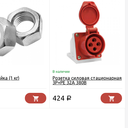
В наличии
йка (1 кг)
Розетка силовая стационарная
3Р+РЕ 32А 380В
424
Р