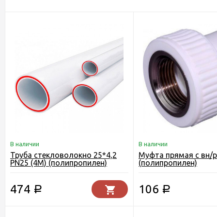
В наличии
В наличии
Труба стекловолокно 25*4,2
Муфта прямая с вн/ре
PN25 (4М) (полипропилен)
(полипропилен)
474
106
Р
Р