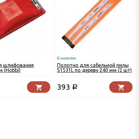
В наличии
ля шлифования
Полотно для сабельной пилы
м (Hobbi)
S1531L по дереву 240 мм (2 шт)
Вихрь
393
Р