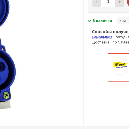
-
+
В наличии
код: 
Способы получе
Самовывоз
- сегодн
Доставка - по г. Ряз