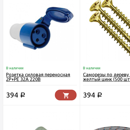
В наличии
В наличии
Розетка силовая переносная
Саморезы по дереву 
2P+PE 32A 220B
желтый цинк (500 шт.
394
394
Р
Р