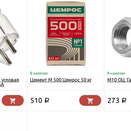
В наличии
В наличии
 угловая
Цемент М 500 Цемрос 50 кг
М10 ОЦ. Га
6А
510
273
Р
Р