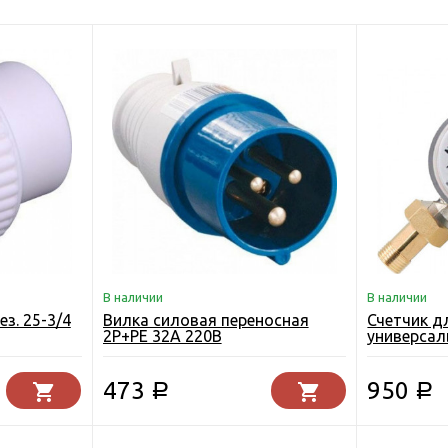
В наличии
В наличии
з. 25-3/4
Вилка силовая переносная
Счетчик д
2P+PE 32A 220B
универсал
НОРМА
473
950
Р
Р