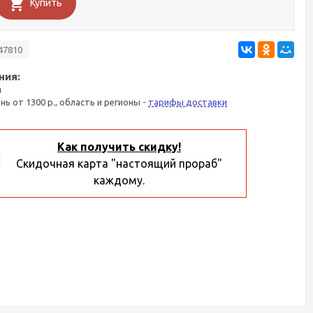
Купить
47810
ния:
я
ань от 1300 р., область и регионы -
тарифы доставки
Как получить скидку!
Скидочная карта "настоящий прораб"
каждому.