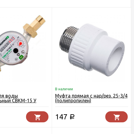
В наличии
ля воды
Муфта прямая с нар/рез. 25-3/4
ьный СВКМ-15 У
(полипропилен)
147
Р