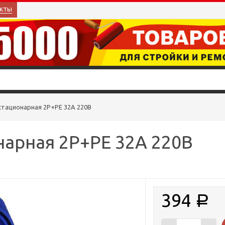
кты
стационарная 2P+PE 32A 220B
нарная 2P+PE 32A 220B
394
Р