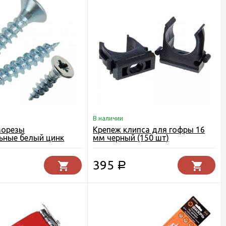
В наличии
морезы
Крепеж клипса для гофры 16
ьные белый цинк
мм черный (150 шт)
395
Р