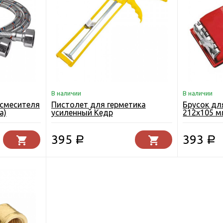
В наличии
В наличии
смесителя
Пистолет для герметика
Брусок д
а)
усиленный Кедр
212х105 м
395
393
Р
Р