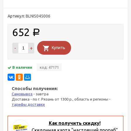
Артикул:
BLNIS045006
652
Р
-
+
Купить
В наличии
код: 47171
Способы получения:
Самовывоз
- завтра
Доставка - по г. Рязань от 1300 р., область и регионы -
тарифы доставки
Как получить скидку!
Скидочная карта "настоящий прораб"