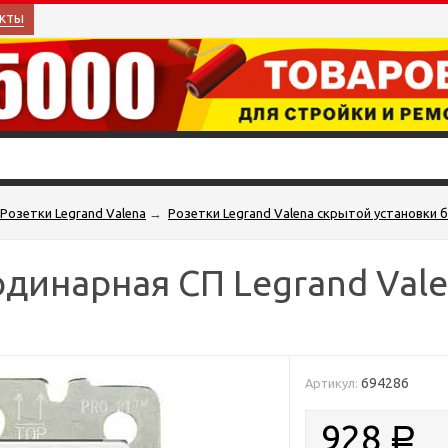
кты
Розетки Legrand Valena
→
Розетки Legrand Valena скрытой установки 
динарная СП Legrand Val
694286
Артикул:
928
Р