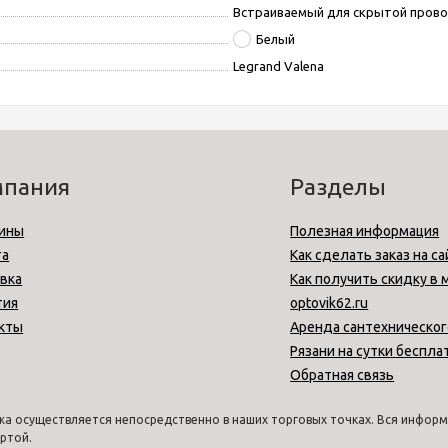
Встраиваемый для скрытой пров
Белый
Legrand Valena
мпания
Разделы
ины
Полезная информация
та
Как сделать заказ на са
вка
Как получить скидку в 
тия
optovik62.ru
кты
Аренда сантехническог
Рязани на сутки беспла
Обратная связь
а осуществляется непосредственно в наших торговых точках. Вся информа
ртой.