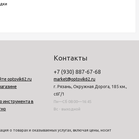
одки
Контакты
+7 (930) 887-67-68
йте optovik62.ru
market@optovik62.ru
магазине
г. Рязань, Окружная Дорога, 185 км.,
с6Г/1
о инструмента в
Пн—Сб 08:00—16:45
тно
Вс - выходной
ция о товарах и оказываемых услугах, включая цены, носит