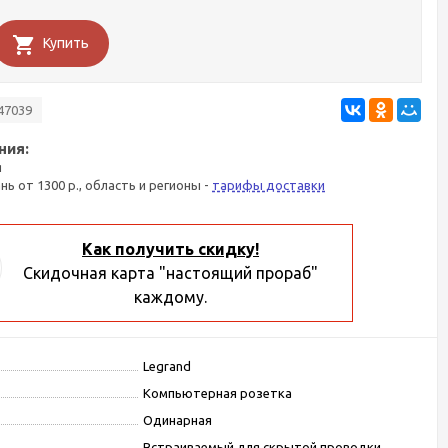
Купить
47039
ния:
я
ань от 1300 р., область и регионы -
тарифы доставки
Как получить скидку!
Скидочная карта "настоящий прораб"
каждому.
Legrand
Компьютерная розетка
Одинарная
Встраиваемый для скрытой проводки