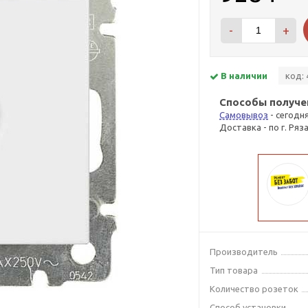
-
+
В наличии
код: 
Способы получе
Самовывоз
- сегодн
Доставка - по г. Ряз
Производитель
Тип товара
Количество розеток
Способ установки