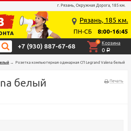
г. Рязань, Окружная Дорога, 185 км.
Рязань, 185 км.
ПН-СБ
8:00-16:45
0
Корзина
+7 (930) 887-67-68
0
Р
белый
→
Розетка компьютерная одинарная СП Legrand Valena белый
ena белый
Печать