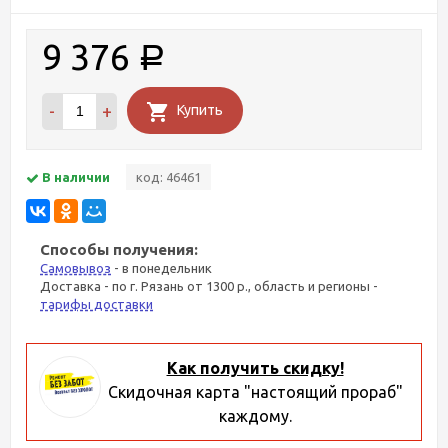
9 376
Р
-
+
Купить
В наличии
код: 46461
Способы получения:
Самовывоз
- в понедельник
Доставка - по г. Рязань от 1300 р., область и регионы -
тарифы доставки
Как получить скидку!
Скидочная карта "настоящий прораб"
каждому.