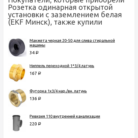
Розетка одинарная открытой
установки с заземлением белая
(EKF Минск), также купили
Манжета черная 20-50 для слива стиральной
машины
34
Р
Ниппель переходной 1*3/4 латунь
167
Р
Футорка 1х3/4 нар./вн. латунь
136
Р
Ревизия 110 внутренней канализации
220
Р