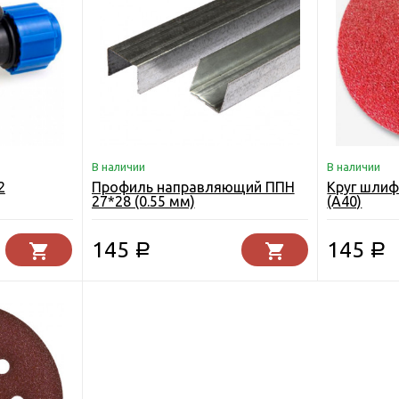
В наличии
В наличии
2
Профиль направляющий ППН
Круг шли
27*28 (0.55 мм)
(А40)
145
145
Р
Р