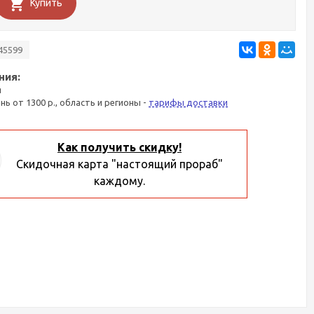
Купить
45599
ния:
я
ань от 1300 р., область и регионы -
тарифы доставки
Как получить скидку!
Скидочная карта "настоящий прораб"
каждому.