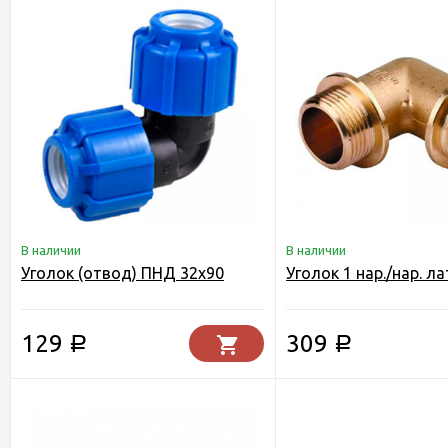
В наличии
В наличии
Уголок (отвод) ПНД 32х90
Уголок 1 нар./нар. ла
129
309
Р
Р