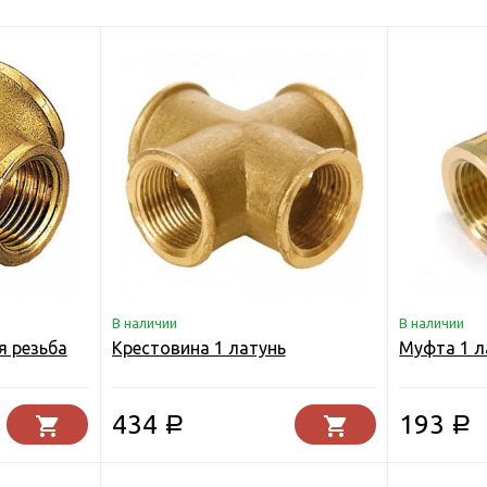
В наличии
В наличии
я резьба
Крестовина 1 латунь
Муфта 1 л
434
193
Р
Р