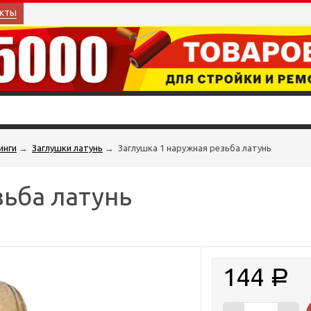
кты
инги
→
Заглушки латунь
→
Заглушка 1 наружная резьба латунь
зьба латунь
144
Р