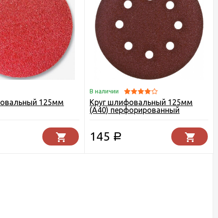
В наличии
фовальный 125мм
Круг шлифовальный 125мм
(А40) перфорированный
145
Р