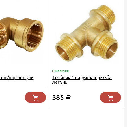
В наличии
 вн./нар. латунь
Тройник 1 наружная резьба
латунь
385
Р