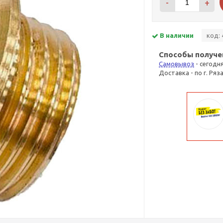
-
+
В наличии
код: 
Способы получе
Самовывоз
- сегодн
Доставка - по г. Ряз