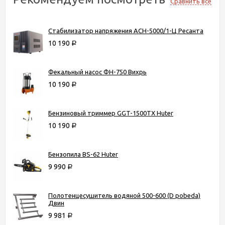
Сравнить все
Стабилизатор напряжения АСН-5000/1-Ц Ресанта
10 190
Р
Фекальный насос ФН-750 Вихрь
10 190
Р
Бензиновый триммер GGT-1500TX Huter
10 190
Р
Бензопила BS-62 Huter
9 990
Р
Полотенцесушитель водяной 500-600 (D pobeda)
Двин
9 981
Р