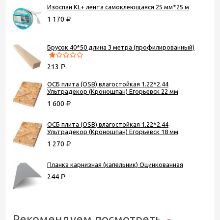
Изоспан KL+ лента самоклеющаяся 25 мм*25 м
1 170
Р
Брусок 40*50 длина 3 метра (профилированный)
213
Р
ОСБ плита (OSB) влагостойкая 1.22*2.44
Ультрадекор (Кроношпан) Егорьевск 22 мм
1 600
Р
ОСБ плита (OSB) влагостойкая 1.22*2.44
Ультрадекор (Кроношпан) Егорьевск 18 мм
1 270
Р
Планка карнизная (капельник) Оцинкованная
244
Р
Рекомендуем посмотреть