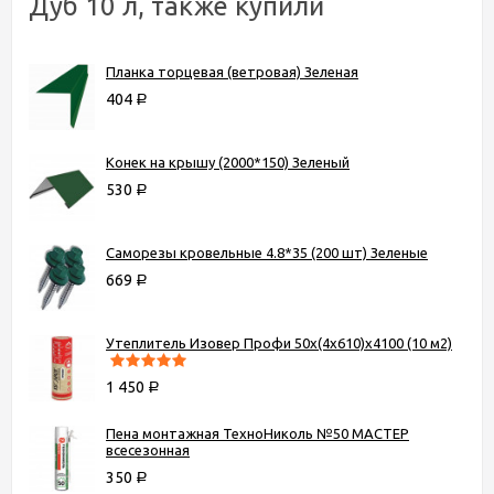
Дуб 10 л, также купили
Планка торцевая (ветровая) Зеленая
404
Р
Конек на крышу (2000*150) Зеленый
530
Р
Саморезы кровельные 4.8*35 (200 шт) Зеленые
669
Р
Утеплитель Изовер Профи 50х(4х610)х4100 (10 м2)
1 450
Р
Пена монтажная ТехноНиколь №50 МАСТЕР
всесезонная
350
Р