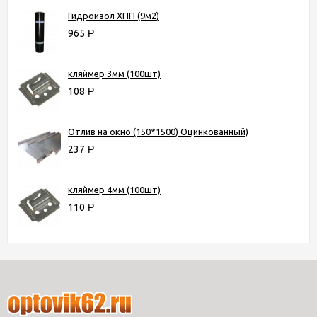
Гидроизол ХПП (9м2)
965
Р
кляймер 3мм (100шт)
108
Р
Отлив на окно (150*1500) Оцинкованный)
237
Р
кляймер 4мм (100шт)
110
Р