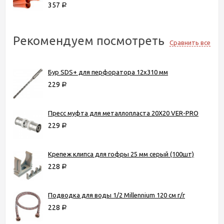
357
Р
Рекомендуем посмотреть
Сравнить все
Бур SDS+ для перфоратора 12х310 мм
229
Р
Пресс муфта для металлопласта 20Х20 VER-PRO
229
Р
Крепеж клипса для гофры 25 мм серый (100шт)
228
Р
Подводка для воды 1/2 Millennium 120 см г/г
228
Р