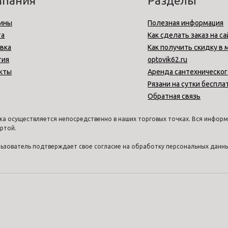
мпания
Разделы
ины
Полезная информация
та
Как сделать заказ на са
вка
Как получить скидку в 
тия
optovik62.ru
кты
Аренда сантехническог
Рязани на сутки беспла
Обратная связь
а осуществляется непосредственно в наших торговых точках. Вся информа
ртой.
ользователь подтверждает свое согласие на обработку персональных дан