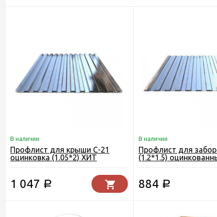
В наличии
В наличии
Профлист для крыши С-21
Профлист для забор
оцинковка (1.05*2) ХИТ
(1.2*1.5) оцинкованны
СЕЗОНА
ЭКОНОМ
1 047
884
Р
Р