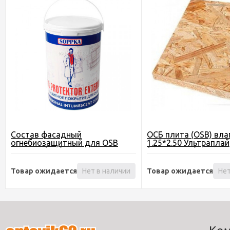
Состав фасадный
ОСБ плита (OSB) вла
огнебиозащитный для OSB
1.25*2.50 Ультраплай
SOPPKA (5 кг)
(Кроношпан) Могилё
Товар ожидается
Нет в наличии
Товар ожидается
Нет