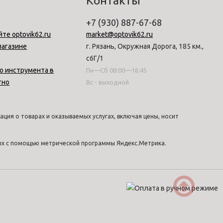
Контакты
+7 (930) 887-67-68
йте optovik62.ru
market@optovik62.ru
магазине
г. Рязань, Окружная Дорога, 185 км.,
с6Г/1
о инструмента в
Пн—Сб 08:00—16:45
тно
Вс - выходной
ция о товарах и оказываемых услугах, включая цены, носит
ных с помощью метрической программы Яндекс.Метрика.