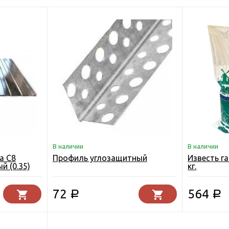
В наличии
В наличии
а С8
Профиль углозащитный
Известь г
й (0.35)
кг.
72
564
Р
Р