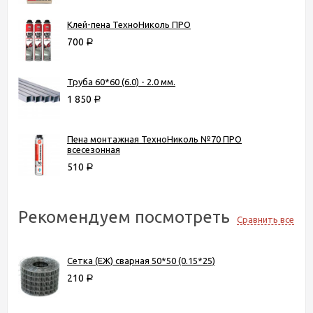
Клей-пена ТехноНиколь ПРО
700
Р
Труба 60*60 (6.0) - 2.0 мм.
1 850
Р
Пена монтажная ТехноНиколь №70 ПРО
всесезонная
510
Р
Рекомендуем посмотреть
Сравнить все
Сетка (ЕЖ) сварная 50*50 (0.15*25)
210
Р