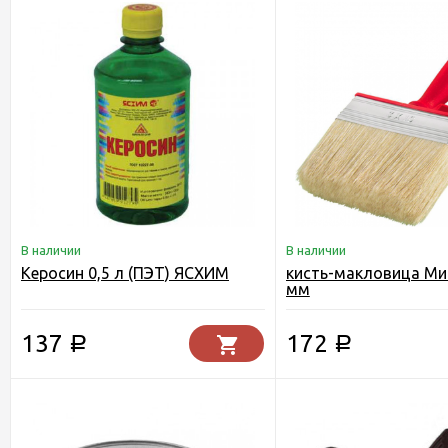
В наличии
В наличии
Керосин 0,5 л (ПЭТ) ЯСХИМ
кисть-макловица Ми
мм
137
172
Р
Р