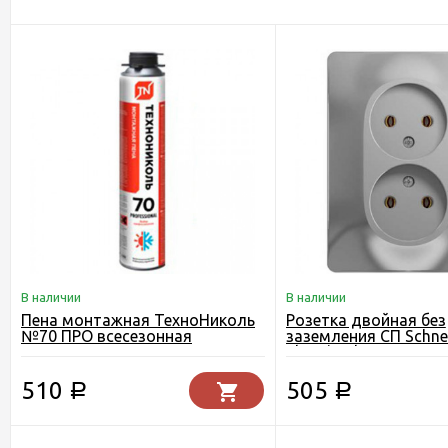
В наличии
В наличии
Пена монтажная ТехноНиколь
Розетка двойная без
№70 ПРО всесезонная
заземления СП Schne
Electric Glossa алюм
510
505
Р
Р