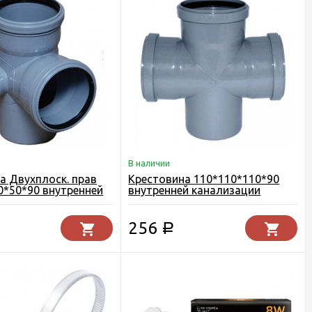
В наличии
а Двухплоск. прав
Крестовина 110*110*110*90
10*50*90 внутренней
внутренней канализации
ции
256
Р