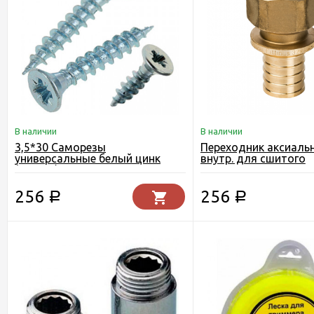
В наличии
В наличии
3,5*30 Саморезы
Переходник аксиаль
универсальные белый цинк
внутр. для сшитого
(500 шт)
полиэтилена VER-PR
256
256
Р
Р