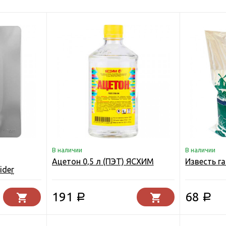
В наличии
В наличии
Ацетон 0,5 л (ПЭТ) ЯСХИМ
Известь г
ider
иний
191
68
Р
Р