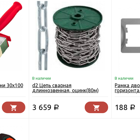
В наличии
В наличии
ни 30х100
d2 Цепь сварная
Рамка дв
длиннозвенная, оцинк(80м)
горизонта
Electric G
3 659
188
Р
Р