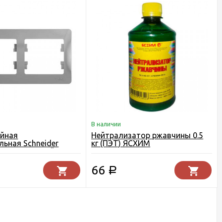
В наличии
ойная
Нейтрализатор ржавчины 0.5
льная Schneider
кг (ПЭТ) ЯСХИМ
lossa алюминий
66
Р