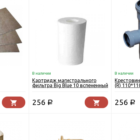
В наличии
В наличии
Картридж магистрального
Крестовин
фильтра Big Blue 10 вспененный
(R) 110*1
20 мкр.
канализа
256
256
Р
Р