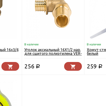
В наличии
В наличии
ный 16х3/4
Уголок аксиальный 16Х1/2 нар.
Хомут-стя
для сшитого полиэтилена VER-
белый
O
PRO
256
259
Р
Р