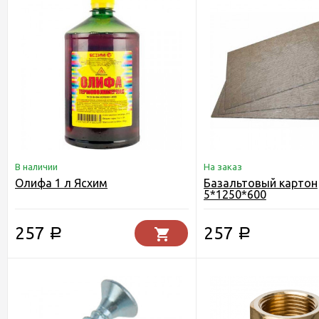
В наличии
На заказ
Олифа 1 л Ясхим
Базальтовый картон
5*1250*600
257
257
Р
Р