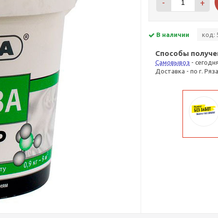
-
+
В наличии
код: 
Способы получе
Самовывоз
- сегодн
Доставка - по г. Ряз