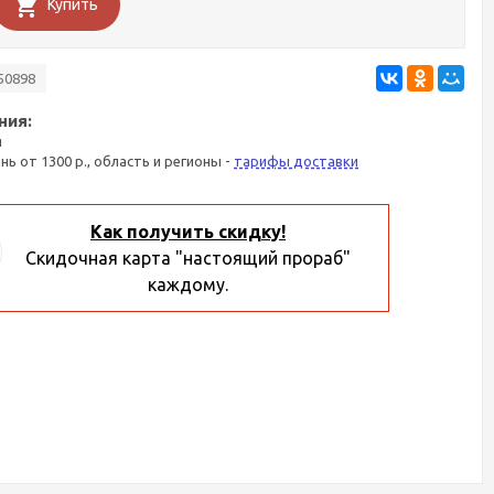
Купить
50898
ния:
я
ань от 1300 р., область и регионы -
тарифы доставки
Как получить скидку!
Скидочная карта "настоящий прораб"
каждому.