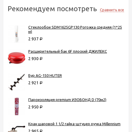
Рекомендуем посмотреть
Сравнить все
Стеклообои SDM1625GP130 Рогожка средняя (1*25
м)
2 937
Р
Расширительный бак 6F плоский ДЖИЛЕКС
2 930
Р
Бур AG-150 HUTER
2 921
Р
Пароизоляция premium ИЗОБОНД D (70м2)
2 950
Р
Кран шаровой 1 1/2 гайка-штуцер ручка Millennium
2 965
Р