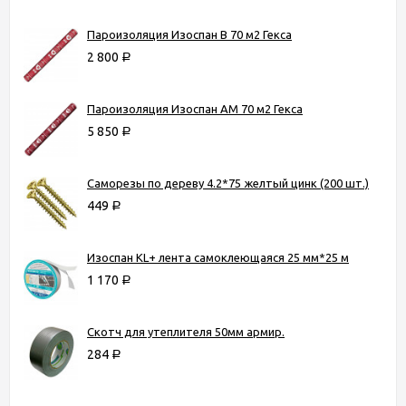
Пароизоляция Изоспан B 70 м2 Гекса
2 800
Р
Пароизоляция Изоспан AМ 70 м2 Гекса
5 850
Р
Саморезы по дереву 4.2*75 желтый цинк (200 шт.)
449
Р
Изоспан KL+ лента самоклеющаяся 25 мм*25 м
1 170
Р
Скотч для утеплителя 50мм армир.
284
Р