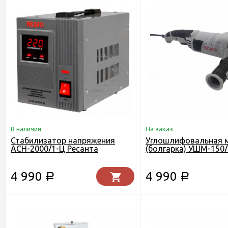
В наличии
На заказ
Стабилизатор напряжения
Углошлифовальная 
АСН-2000/1-Ц Ресанта
(болгарка) УШМ-150
Ресанта
4 990
4 990
Р
Р