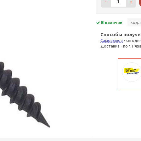
-
+
В наличии
код: 
Способы получе
Самовывоз
- сегодн
Доставка - по г. Ряз