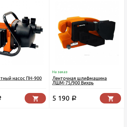
На заказ
тный насос ПН-900
Ленточная шлифмашина
ЛШМ-75/900 Вихрь
5 190
Р
Р