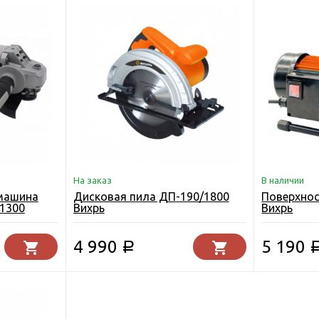
На заказ
В наличии
машина
Дисковая пила ДП-190/1800
Поверхнос
/1300
Вихрь
Вихрь
4 990
5 190
Р