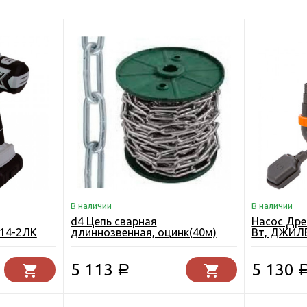
В наличии
В наличии
d4 Цепь сварная
Насос Дре
14-2ЛК
длиннозвенная, оцинк(40м)
Вт, ДЖИЛ
5 113
5 130
Р