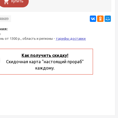
Купить
48689
ния:
я
ань от 1300 р., область и регионы -
тарифы доставки
Как получить скидку!
Скидочная карта "настоящий прораб"
каждому.