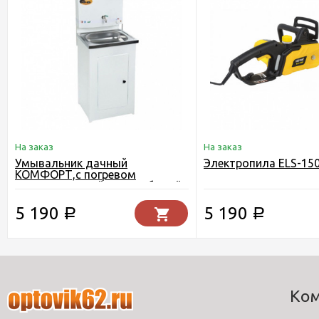
На заказ
На заказ
Умывальник дачный
Электропила ELS-15
КОМФОРТ,с погревом
пластикова мойка,цвет белый
5 190
5 190
Р
Р
Ко