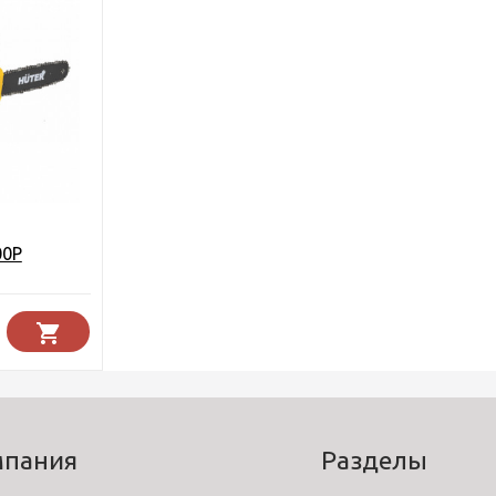
00P
мпания
Разделы