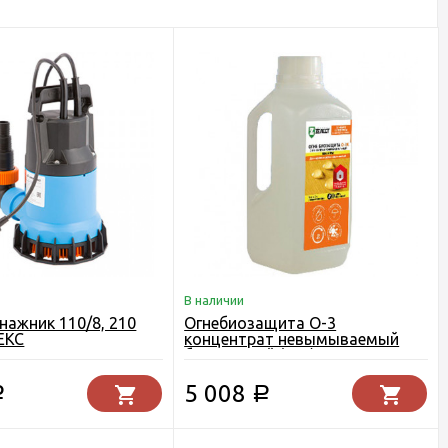
В наличии
нажник 110/8, 210
Огнебиозащита О-3
ЕКС
концентрат невымываемый
бесцветный (6 кг) Зелест
5 008
Р
Р