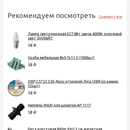
Рекомендуем посмотреть
Сравнить все
Лампа светодиодная Е27 8Вт свеча 4000К холодный
свет ОНЛАЙТ
58
Р
Скоба мебельная 8х0,7х11,3 (1000шт)
58
Р
200*2.5*22 C30 Диск отрезной Луга (200) по камню
(25шт)
58
Р
Ниппель MAXI для шлангов AP 1117
58
Р
Бита крестовая Ritter PH1 5 см магнитная