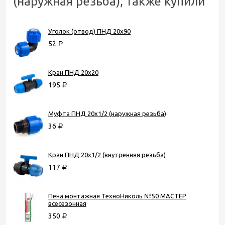
(наружная резьба), также купили
Уголок (отвод) ПНД 20х90
52
Р
Кран ПНД 20х20
195
Р
Муфта ПНД 20х1/2 (наружная резьба)
36
Р
Кран ПНД 20х1/2 (внутренняя резьба)
117
Р
Пена монтажная ТехноНиколь №50 МАСТЕР
всесезонная
350
Р