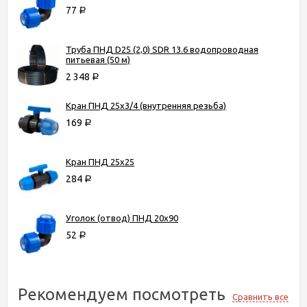
77
Р
Труба ПНД D25 (2,0) SDR 13.6 водопроводная
питьевая (50 м)
2 348
Р
Кран ПНД 25х3/4 (внутренняя резьба)
169
Р
Кран ПНД 25х25
284
Р
Уголок (отвод) ПНД 20х90
52
Р
Рекомендуем посмотреть
Сравнить все