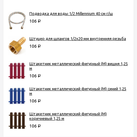
Подводка для воды 1/2 Millennium 40 см г/ш
106
Р
Штуцер для шлангов 1/2х20 мм внутренняя резьба
106
Р
Штакетник металлический фигурный (М) вишня 1,25
м
106
Р
Штакетник металлический фигурный (М) синий 1,25
м
106
Р
Штакетник металлический фигурный (М)
коричневый 1,25 м
106
Р