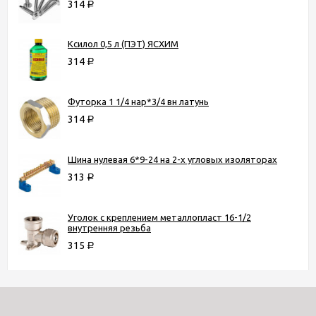
314
Р
Ксилол 0,5 л (ПЭТ) ЯСХИМ
314
Р
Футорка 1 1/4 нар*3/4 вн латунь
314
Р
Шина нулевая 6*9-24 на 2-х угловых изоляторах
313
Р
Уголок с креплением металлопласт 16-1/2
внутренняя резьба
315
Р