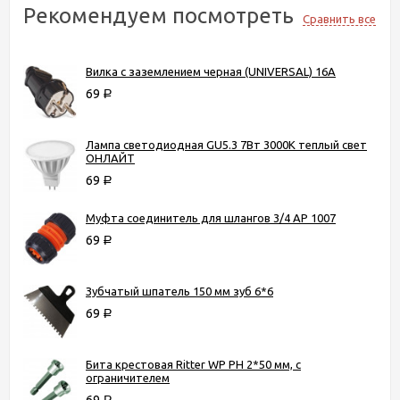
Рекомендуем посмотреть
Сравнить все
Вилка с заземлением черная (UNIVERSAL) 16А
69
Р
Лампа светодиодная GU5.3 7Вт 3000К теплый свет
ОНЛАЙТ
69
Р
Муфта соединитель для шлангов 3/4 AP 1007
69
Р
Зубчатый шпатель 150 мм зуб 6*6
69
Р
Бита крестовая Ritter WP PH 2*50 мм, с
ограничителем
69
Р