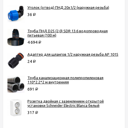
Уголок (отвод) ПНД 20х1/2 (наружная резьба)
36
Р
Труба ПНД D25 (2,0) SDR 13.6 водопроводная
питьевая (100 м)
4 694
Р
Адаптер для шлангов 1/2 наружная резьба AP 1015
24
Р
Труба канализационная полипропиленовая
110*2.2*2 м внутренняя
691
Р
Розетка двойная с заземлением открытой
установки Schneider Electric Blanca белый
317
Р