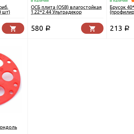
В наличии
В наличии
риб,
ОСБ плита (OSB) влагостойкая
Брусок 40
0 шт)
1.22*2.44 Ультрадекор
(профили
(Кроношпан) Егорьевск 9 мм.
580
213
Р
Р
Рондоль