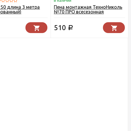
В наличии
*50 длина 3 метра
Пена монтажная ТехноНиколь
рованный)
№70 ПРО всесезонная
510
Р