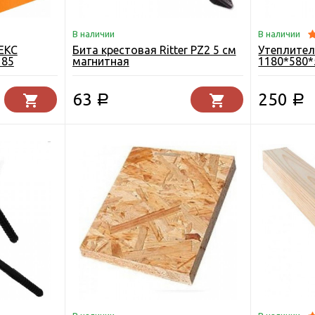
В наличии
В наличии
ЕКС
Бита крестовая Ritter PZ2 5 см
Утеплител
185
магнитная
1180*580*
63
250
Р
Р