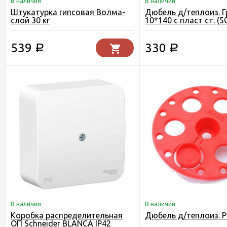
В наличии
В наличии
Штукатурка гипсовая Волма-
Дюбель д/теплоиз. Г
слой 30 кг
10*140 с пласт ст. (5
539
330
Р
Р
В наличии
В наличии
Коробка распределительная
Дюбель д/теплоиз. 
ОП Schneider BLANCA IP42