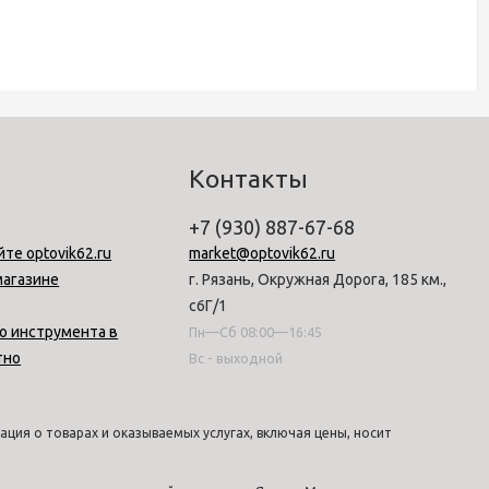
Контакты
+7 (930) 887-67-68
йте optovik62.ru
market@optovik62.ru
магазине
г. Рязань, Окружная Дорога, 185 км.,
с6Г/1
о инструмента в
Пн—Сб 08:00—16:45
тно
Вс - выходной
ция о товарах и оказываемых услугах, включая цены, носит