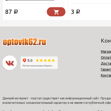
белая
87
3
Р
Р
Ко
Магаз
Опла
Доста
Гаран
Конта
Данный интернет - портал существует как информационный сайт. Продаж
исключительно ознакомительный характер и не является публичной офе