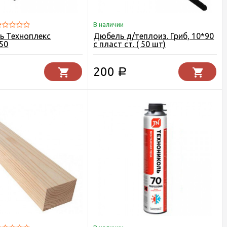
В наличии
ь Техноплекс
Дюбель д/теплоиз. Гриб, 10*90
50
с пласт ст. ( 50 шт)
200
Р