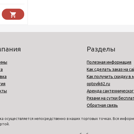
мпания
Разделы
ины
Полезная информация
та
Как сделать заказ на са
вка
Как получить скидку в 
тия
optovik62.ru
кты
Аренда сантехническог
Рязани на сутки беспла
Обратная связь
а осуществляется непосредственно в наших торговых точках. Вся информа
ртой.