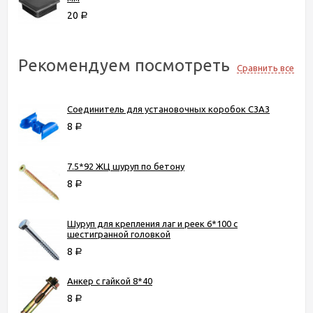
20
Р
Рекомендуем посмотреть
Сравнить все
Соединитель для установочных коробок С3А3
8
Р
7.5*92 ЖЦ шуруп по бетону
8
Р
Шуруп для крепления лаг и реек 6*100 с
шестигранной головкой
8
Р
Анкер с гайкой 8*40
8
Р