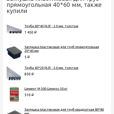
прямоугольная 40*60 мм, также
купили
Труба 60*40 (6.0) - 2.0 мм. толстые
1 450
Р
Заглушка пластиковая для труб прямоугольная
20*40 мм
5
Р
Труба 40*20 (6.0) - 2.0 мм. толстые
850
Р
Цемент М 500 Цемрос 50 кг
510
Р
Заглушка пластиковая для труб квадратная 80*80
мм