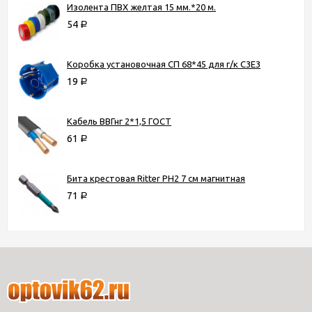
Изолента ПВХ желтая 15 мм.*20 м.
54
Р
Коробка установочная СП 68*45 для г/к С3Е3
19
Р
Кабель ВВГнг 2*1,5 ГОСТ
61
Р
Бита крестовая Ritter PH2 7 см магнитная
71
Р