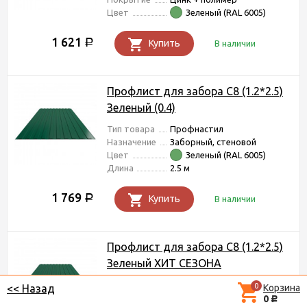
Цвет
Зеленый (RAL 6005)
1 621
Р
Купить
В наличии
Профлист для забора С8 (1.2*2.5)
Зеленый (0.4)
Тип товара
Профнастил
Назначение
Заборный, стеновой
Цвет
Зеленый (RAL 6005)
Длина
2.5 м
1 769
Р
Купить
В наличии
Профлист для забора С8 (1.2*2.5)
Зеленый ХИТ СЕЗОНА
Тип товара
Профнастил
0
Корзина
<< Назад
Назначение
Заборный, стеновой
0
Р