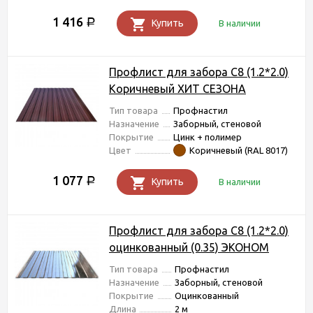
1 416
Р
Купить
В наличии
Профлист для забора С8 (1.2*2.0)
Коричневый ХИТ СЕЗОНА
Тип товара
Профнастил
Назначение
Заборный, стеновой
Покрытие
Цинк + полимер
Цвет
Коричневый (RAL 8017)
1 077
Р
Купить
В наличии
Профлист для забора С8 (1.2*2.0)
оцинкованный (0.35) ЭКОНОМ
Тип товара
Профнастил
Назначение
Заборный, стеновой
Покрытие
Оцинкованный
Длина
2 м